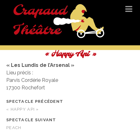
« Happy Api »
« Les Lundis de l’Arsenal »
Lieu précis :
Parvis Cordérie Royale
17300 Rochefort
SPECTACLE PRÉCÉDENT
« HAPPY API »
SPECTACLE SUIVANT
PEACH