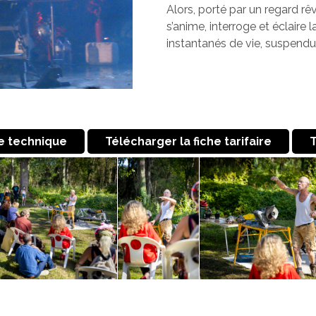
Alors, porté par un regard rê
s’anime, interroge et éclaire
instantanés de vie, suspendus
he technique
Télécharger la fiche tarifaire
T