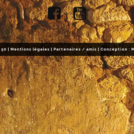
 50
|
Mentions légales
|
Partenaires / amis
| Conception :
M