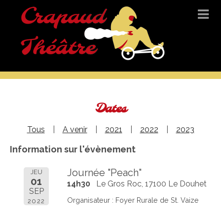
Dates
Tous
A venir
2021
2022
2023
Information sur l'évènement
Journée "Peach"
JEU
01
14h30
Le Gros Roc, 17100 Le Douhet
SEP
Organisateur : Foyer Rurale de St. Vaize
2022